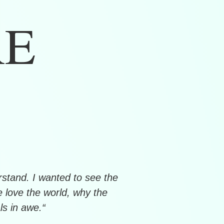
RE
erstand. I wanted to see the
e love the world, why the
s in awe.“