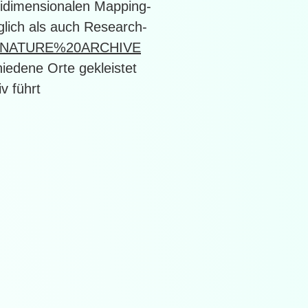
reidimensionalen Mapping-
glich als auch Research-
%20NATURE%20ARCHIVE
hiedene Orte gekleistet
 führt