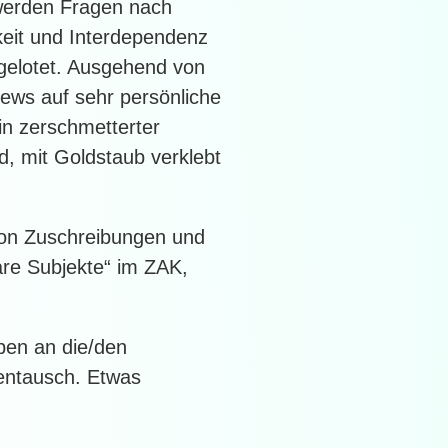
 werden Fragen nach
keit und Interdependenz
sgelotet. Ausgehend von
ews auf sehr persönliche
in zerschmetterter
d, mit Goldstaub verklebt
 von Zuschreibungen und
bare Subjekte“ im ZAK,
eben an die/den
lentausch. Etwas