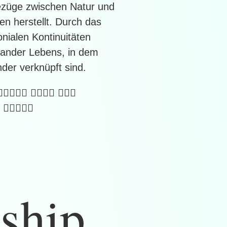
Bezüge zwischen Natur und
n herstellt. Durch das
nialen Kontinuitäten
nander Lebens, in dem
der verknüpft sind.
􏰄􏰏􏰎􏰟 􏰫􏰁􏰄􏰒 􏰓􏰘􏰣
 􏰣􏰍􏰎􏰟􏰠
nship