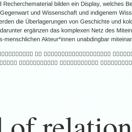
 Recherchematerial bilden ein Display, welches 
 Gegenwart und Wissenschaft und indigenem Wisse
erden die Überlagerungen von Geschichte und kolo
n darunter ergänzen das komplexen Netz des Mitei
-menschlichen Akteur*innen unabdingbar miteinan
􏰞􏰴􏰃􏰄􏰣􏰄􏰓􏰏􏰣 􏰍􏰫 􏰱􏰓􏰭􏰼􏰚􏰘􏰓􏰎􏰃􏰯􏰼􏰦􏰎􏰣􏰅􏰍􏰅􏰏􏰅 􏰰􏰁􏰒􏰣􏰏
􏰍􏰎􏰎􏰁􏰎 􏰏􏰎􏰓􏰢􏰟􏰍􏰎􏰀􏰢􏰓􏰒 􏰫􏰍􏰅􏰁􏰍􏰎􏰓􏰎􏰟􏰁􏰒 􏰰􏰁􏰒􏰯􏰎􏰤􏰛􏰙􏰅
 of relatio