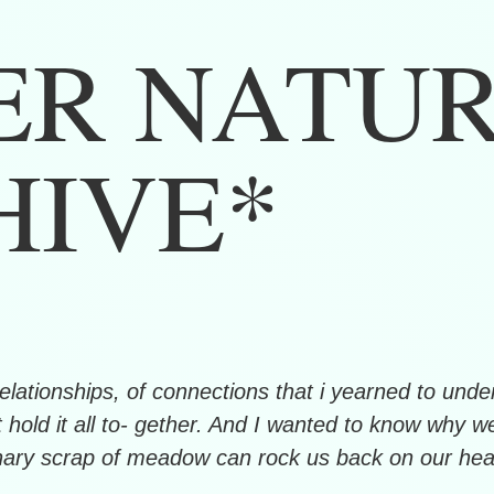
ER NATU
HIVE*
relationships, of connections that i yearned to und
hold it all to- gether. And I wanted to know why w
nary scrap of meadow can rock us back on our heal