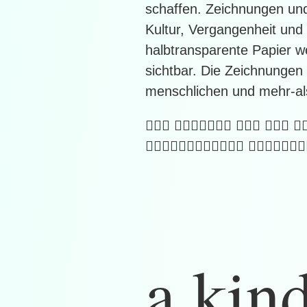
schaffen. Zeichnungen und
Kultur, Vergangenheit und
halbtransparente Papier w
sichtbar. Die Zeichnunge
menschlichen und mehr-als
􏰱􏰍􏰅 􏰚􏰂􏰓􏰎􏰝􏰁􏰎 􏰓􏰏􏰣 􏰟􏰁􏰫 􏰑
􏰫􏰁􏰎􏰣􏰃􏰄􏰘􏰍􏰃􏰄􏰁􏰎 􏰖􏰯􏰅􏰁􏰏􏰒􏱁
a kind