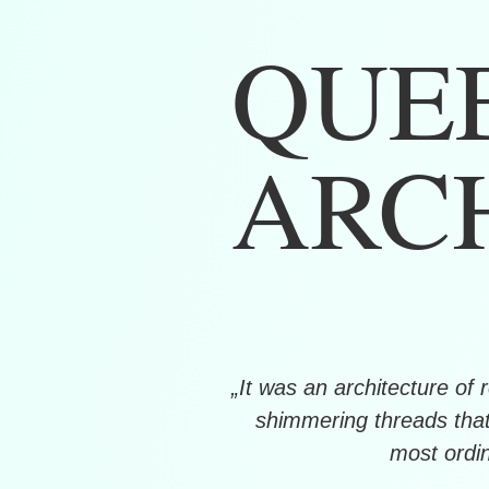
QUE
ARC
„It was an architecture of 
shimmering threads that 
most ordi