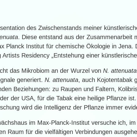
räsentation des Zwischenstands meiner künstlerisc
tenuata
. Diese entstand aus der Zusammenarbeit m
Planck Institut für chemische Ökologie in Jena
rtists Residency „Entstehung einer künstlerische
cht das Mikrobiom an der Wurzel von
N. attenuata
gnale generiert.
N. attenuata
, auch Kojotentabak 
nden Beziehungen: zu Raupen und Faltern, Kolibr
r der USA, für die Tabak eine heilige Pflanze ist.
schung wird die Intelligenz der Pflanze immer evid
ächshaus im Max-Planck-Institut versuche ich, im
nen Raum für die vielfältigen Verbindungen ausge